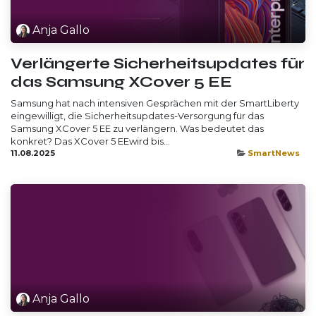
Anja Gallo
Verlängerte Sicherheitsupdates für
das Samsung XCover 5 EE
Samsung hat nach intensiven Gesprächen mit der SmartLiberty
eingewilligt, die Sicherheitsupdates-Versorgung für das
Samsung XCover 5 EE zu verlängern. Was bedeutet das
konkret? Das XCover 5 EEwird bis...
11.08.2025
SmartNews
Anja Gallo