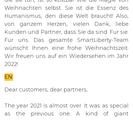
die sie tun, ist so kostbar wie die Magie von
Weihnachten selbst. Sie ist die Essenz des
Humanismus, den diese Welt braucht! Also,
von ganzem Herzen, vielen Dank, liebe
Kunden und Partner, dass Sie da sind. Für sie.
Für uns. Das gesamte SmartLiberty-Team
wünscht Ihnen eine frohe Weihnachtszeit.
Wir freuen uns auf ein Wiedersehen im Jahr
2022!
EN:
Dear customers, dear partners,
The year 2021 is almost over. It was as special
as the previous one. A kind of giant
amusement park, in which a roller coaster
allowed us to take unexpected heights and