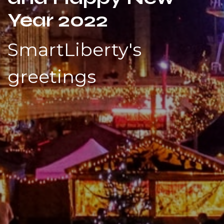
Year 2022
SmartLiberty's
greetings