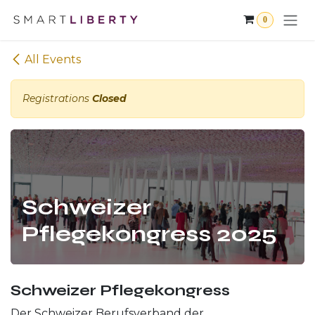
Skip to Content
0
All Events
Registrations
Closed
Schweizer
Pflegekongress 2025
Schweizer Pflegekongress
Der Schweizer Berufsverband der