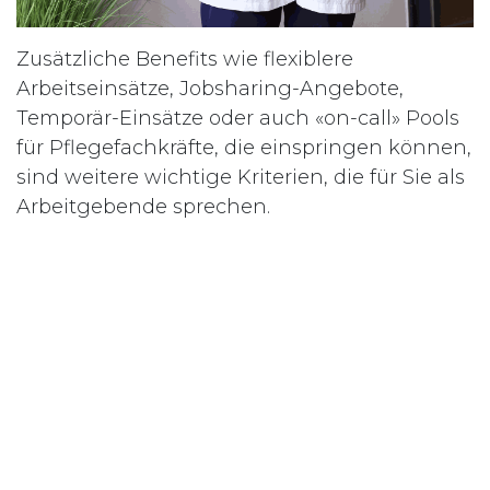
Zusätzliche Benefits wie flexiblere
Arbeitseinsätze, Jobsharing-Angebote,
Temporär-Einsätze oder auch «on-call» Pools
für Pflegefachkräfte, die einspringen können,
sind weitere wichtige Kriterien, die für Sie als
Arbeitgebende sprechen.
Was SmartLiberty zur Unterstützung
beiträgt
Unser SmartLiberty Lösung und die
dazugehörige App (motica care) ist speziell
auf die Langzeitpflege ausgerichtet und
mehr als nur ein normales Ruf- und
Ortungssystem. Es ist eine digitale Plattform,
welche den Ruf, die Telefonie, die mobile
Pflegedokumentation, die