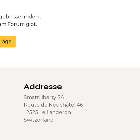
rgebnisse finden
.
sem Forum gibt.
träge
Addresse
SmartLiberty SA
Route de Neuchâtel 46
2525 Le Landeron
Switzerland