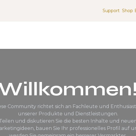
Support
Shop
g
Apps & Services
Infrastruktur & Integrationen
Willkommen
ese Community richtet sich an Fachleute und Enthusias
unserer Produkte und Dienstleistungen.
Teilen und diskutieren Sie die besten Inhalte und neue
rketingideen, bauen Sie Ihr professionelles Profil auf 
werden Sie gemeinsam ein besserer Vermarkter.