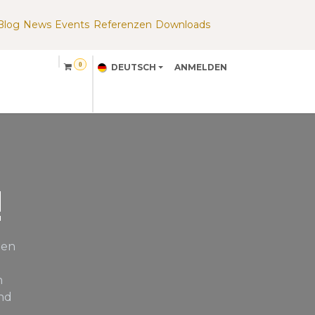
Blog
News
Events
Referenzen
Downloads
​
0
DEUTSCH
ANMELDEN
Partner
About Us
!
ten
n
und