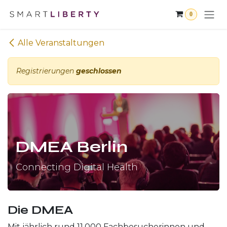
Zum Inhalt springen
0
Alle Veranstaltungen
Registrierungen
geschlossen
DMEA Berlin
Connecting Digital Health
Die DMEA
Mit jährlich rund 11.000 Fachbesucherinnen und -