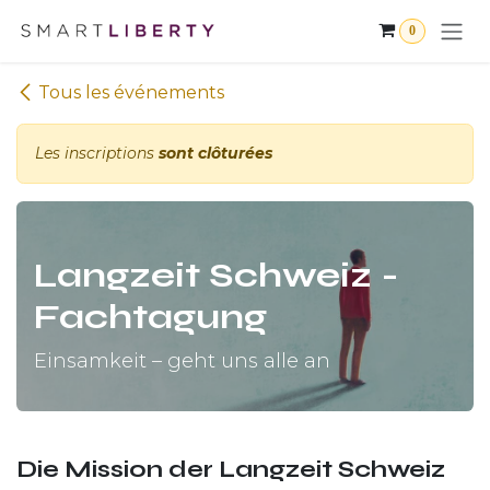
Se rendre au contenu
0
Tous les événements
Les inscriptions
sont clôturées
Langzeit Schweiz -
Fachtagung
Einsamkeit – geht uns alle an
Die Mission der Langzeit Schweiz