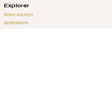
Explorer
Notre solution
Applications
Services
Infrastructure
Integrations
Partenaires
Conditions générales de vente
A notre propos
Postes vacants
Carrière
Équipe