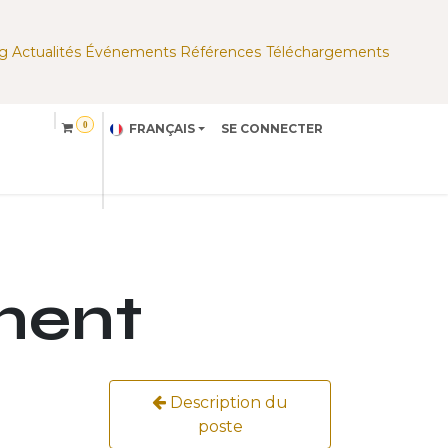
g
Actualités
Événements
Références
Téléchargements
​
0
FRANÇAIS
SE CONNECTER
ons
Partenaire
A propos
ment
Description du
poste