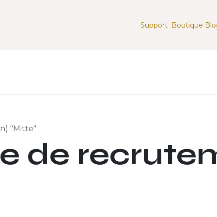
Support
Boutique
Blo
n
Applications et Services
Infrastructure & Integrati
n) "Mitte"
re de recrute