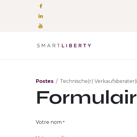
Se rendre au contenu
Notre solutio
Postes
Technische(r) Verkaufsberater(i
Formulai
Votre nom
*