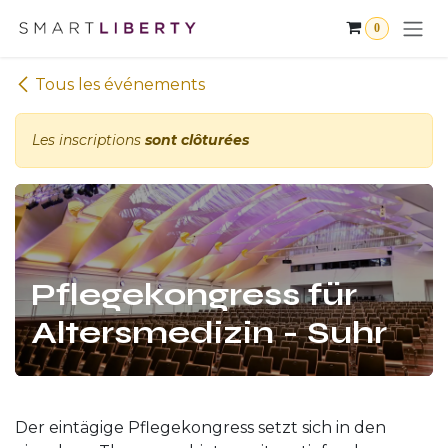
Se rendre au contenu
0
Tous les événements
Les inscriptions
sont clôturées
Pflegekongress für
Altersmedizin - Suhr
Der eintägige Pflegekongress setzt sich in den