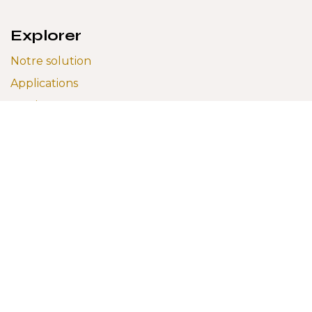
Explorer
Notre solution
Applications
Services
Infrastructure
Integrations
Partenaires
Conditions générales de vente
A notre propos
Postes vacants
Carrière