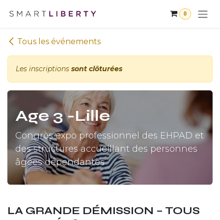
Se rendre au contenu
0
Tous les événements
Les inscriptions
sont clôturées
Age 3 -Lille
Congrès expo professionnel des EHPAD et
des structures accueillant des personnes
âgées dépendantes
LA GRANDE DÉMISSION – TOUS