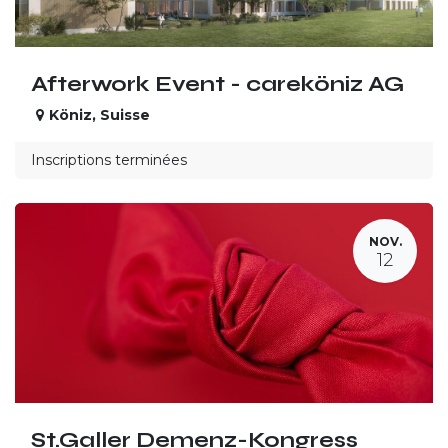
Afterwork Event - careköniz AG
Köniz
,
Suisse
Inscriptions terminées
NOV.
12
St.Galler Demenz-Kongress