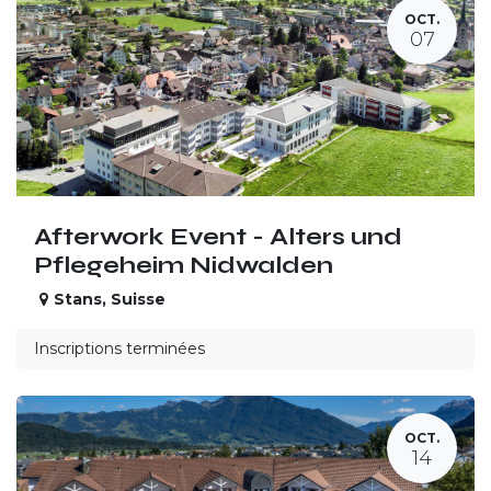
OCT.
07
Afterwork Event - Alters und
Pflegeheim Nidwalden
Stans
,
Suisse
Inscriptions terminées
OCT.
14