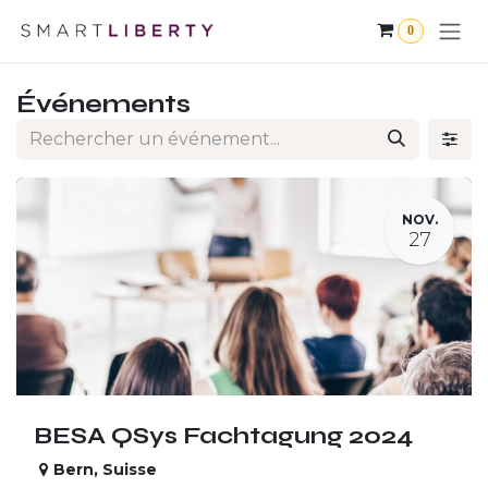
Se rendre au contenu
0
Événements
NOV.
27
BESA QSys Fachtagung 2024
Bern
,
Suisse