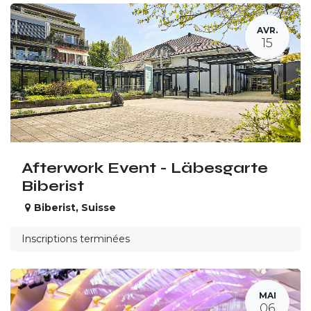
AVR.
15
Afterwork Event - Läbesgarte
Biberist
Biberist
,
Suisse
Inscriptions terminées
MAI
06