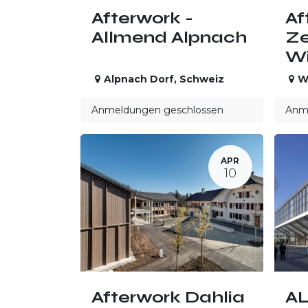
Afterwork -
Af
Allmend Alpnach
Ze
W
Alpnach Dorf
,
Schweiz
W
Anmeldungen geschlossen
Anme
APR
10
Afterwork Dahlia
A