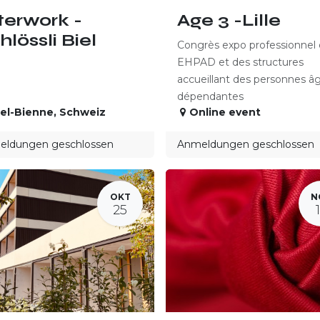
terwork -
Age 3 -Lille
hlössli Biel
Congrès expo professionnel
EHPAD et des structures
accueillant des personnes â
dépendantes
iel-Bienne
,
Schweiz
Online event
ldungen geschlossen
Anmeldungen geschlossen
OKT
N
25