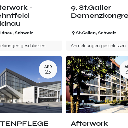
terwork -
9. St.Galler
hntfeld
Demenzkongre
idnau
idnau
,
Schweiz
St.Gallen
,
Schweiz
ldungen geschlossen
Anmeldungen geschlossen
APR
A
23
LTENPFLEGE
Afterwork