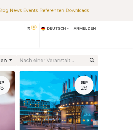
Blog
News
Events
Referenzen
Downloads
​
0
DEUTSCH
ANMELDEN
Partner
About Us
ngen
EP
SEP
28
28