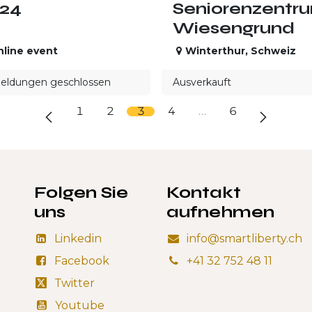
24
Seniorenzentr
Wiesengrund
line event
Winterthur
,
Schweiz
ldungen geschlossen
Ausverkauft
1
2
3
4
…
6
Folgen Sie
Kontakt
uns
aufnehmen
Linkedin
info@smartliberty.ch
Facebook
+41 32 752 48 11
Twitter
Youtube