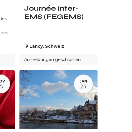
Journée inter-
EMS (FEGEMS)
 des
gées
Lancy
,
Schweiz
Anmeldungen geschlossen
OV
JAN
15
24