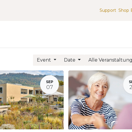
Support
Shop
g
Apps & Services
Infrastruktur & Integrationen
Event
Date
Alle Veranstaltu
SEP
S
07